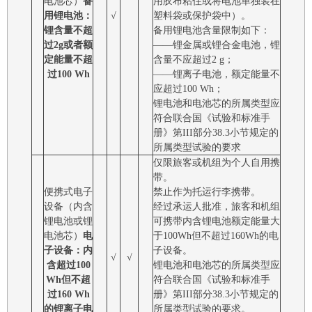
电池芯）
备
用胶布粘住或将电池单独装在
用锂电池：
√
塑料袋或保护袋中）。
锂含量不超
备用锂电池含量限制如下：
过2g或者额
――锂金属或锂合金电池，锂
定能量不超
含量不应超过2 g；
过100 Wh
――锂离子电池，额定能量不
应超过100 Wh；
锂电池和电池芯的所属类型应
符合联合国《试验和标准手
册》第III部分38.3小节规定的
所属类型试验的要求
仅限旅客或机组为个人自用携
带。
便携式电子
禁止作为托运行李携带。
设备（内含
经过承运人批准，旅客和机组
锂电池或锂
可携带内含锂电池额定能量大
电池芯）
电
于100Wh但不超过160Wh的电
子设备：内
子设备。
√
√
含超过100
锂电池和电池芯的所属类型应
Wh但不超
符合联合国《试验和标准手
过160 Wh
册》第III部分38.3小节规定的
的锂离子电
所属类型试验的要求。