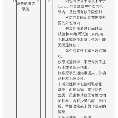
13
√
√
――内包装放置于厚度不小于
设备的渗透
1.5 mm的金属或塑料次层包
装置
装内，且使用有效手段密封；
――次层包装固定装在硬质坚
固的外包装内；
――包装件需通过1.8m跌落
试验和3m堆码试验，内包装
无损坏或物质泄露，包装性能
无明显降低；
――每个包装件毛重不超过30
kg。
仅限托运行李，不应作为手提
行李或者随身携带。
旅客应事先通知承运人，并确
认标本无感染性。
非感染性标本包括哺乳动物、
鸟类、两栖动物、爬行动物、
鱼类、昆虫和其他无脊椎动物
的标本，含有少量乙醇、异丙
醇、甲醛溶液或未另作规定的
醇类。
包装应满足以下条件：