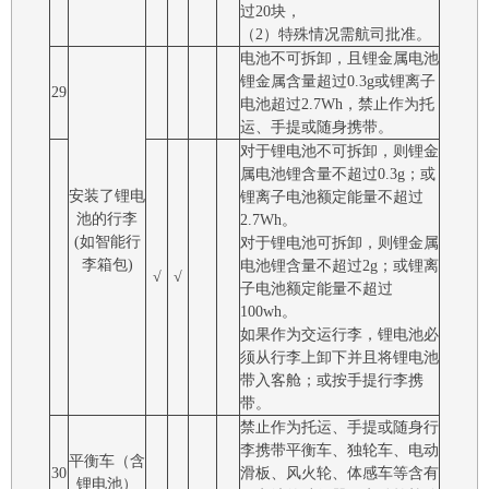
过20块，
（2）特殊情况需航司批准。
电池不可拆卸，且锂金属电池
锂金属含量超过0.3g或锂离子
29
电池超过2.7Wh，禁止作为托
运、手提或随身携带。
对于锂电池不可拆卸，则锂金
属电池锂含量不超过0.3g；或
安装了锂电
锂离子电池额定能量不超过
池的行李
2.7Wh。
(如智能行
对于锂电池可拆卸，则锂金属
李箱包)
电池锂含量不超过2g；或锂离
√
√
子电池额定能量不超过
100wh。
如果作为交运行李，锂电池必
须从行李上卸下并且将锂电池
带入客舱；或按手提行李携
带。
禁止作为托运、手提或随身行
李携带平衡车、独轮车、电动
平衡车（含
30
滑板、风火轮、体感车等含有
锂电池）