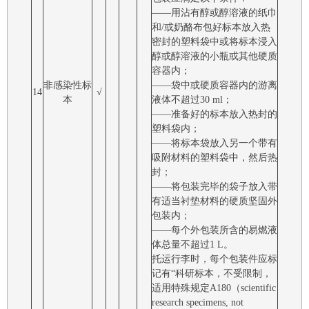
――用沾有醇或醇溶液的纸巾
和/或奶酪布包好标本放入热
密封的塑料袋中或将标本浸入
醇或醇溶液的小瓶或其他硬质
容器内；
非感染性标
――袋中或硬质容器内的游离
14
√
本
液体不超过30 ml；
――准备好的标本放入热封的
塑料袋内；
――将标本袋放入另一个带有
吸附材料的塑料袋中，然后热
封；
――将包装完毕的袋子放入带
有适当衬垫材料的硬质坚固外
包装内；
――每个外包装所含的易燃液
体总量不超过1 L。
托运行李时，每个包装件应标
记有“科研标本，不受限制，
适用特殊规定A180（scientific
research specimens, not