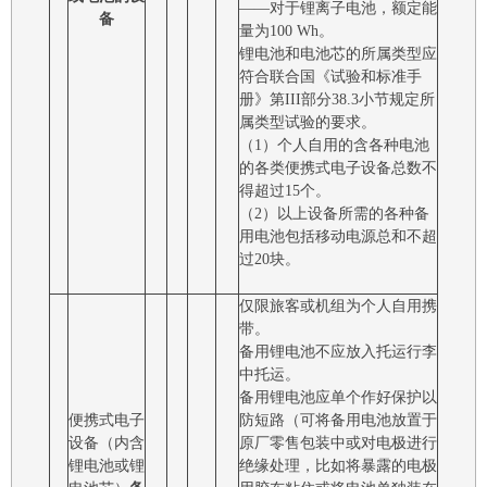
――对于锂离子电池，额定能
备
量为100 Wh。
锂电池和电池芯的所属类型应
符合联合国《试验和标准手
册》第III部分38.3小节规定所
属类型试验的要求。
（1）个人自用的含各种电池
的各类便携式电子设备总数不
得超过15个。
（2）以上设备所需的各种备
用电池包括移动电源总和不超
过20块。
仅限旅客或机组为个人自用携
带。
备用锂电池不应放入托运行李
中托运。
备用锂电池应单个作好保护以
便携式电子
防短路（可将备用电池放置于
设备（内含
原厂零售包装中或对电极进行
锂电池或锂
绝缘处理，比如将暴露的电极