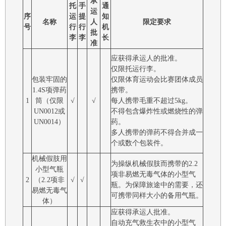
承
托
手
通
运
序
运
提
知
名称
人
限定要求
号
行
行
机
批
李
李
长
准
应获得承运人的批准。
仅限托运行李。
包装牢固的
仅限体育运动会比赛团体成员
1.4S项弹药
携带。
1
筒（仅限
√
√
每人携带毛重不超过5kg。
UN0012或
不得包含爆炸性或燃烧性的弹
UN0014）
药。
多人携带的弹药不得合并成一
个或数个包装件。
机械假肢用
为操纵机械假肢而携带的2.2
小型气瓶
项非易燃无毒气体的小型气
2
（2.2项非
√
√
瓶。为保障旅途中的需要，还
易燃无毒气
可携带同样大小的备用气瓶。
体）
应获得承运人批准。
自动充气救生衣中的小型气