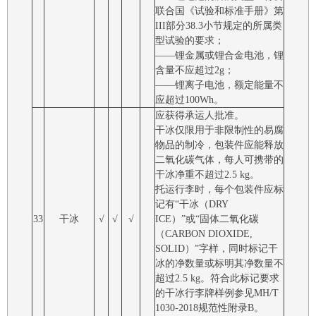
联合国《试验和标准手册》第
III部分38.3小节规定的所属类
型试验的要求；
――锂金属或锂合金电池，锂
含量不应超过2g；
――锂离子电池，额定能量不
应超过100Wh。
应获得承运人批准。
干冰仅限用于非限制性的易腐
物品的制冷，包装件应能释放
二氧化碳气体，每人可携带的
干冰净重不超过2.5 kg。
托运行李时，每个包装件应标
记有“干冰（DRY
33
干冰
√
√
√
ICE）”或“固体二氧化碳
（CARBON DIOXIDE,
SOLID）”字样，同时标记干
冰的净数量或标明其净数量不
超过2.5 kg。符合此标记要求
的干冰行李牌样例参见MH/T
1030-2018规范性附录B。