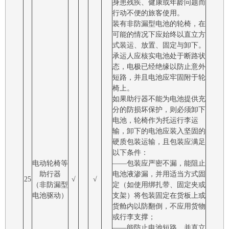
身患残疾、健康或年龄问题而
行动不便的旅客使用。
装有非防漏型电池的轮椅，在
可能的情况下应始终以直立方
式装运、放置、固定与卸下。
承运人应核实电池处于断路状
态，电极已经绝缘以防止意外
短路，并且电池应牢固附于轮
椅上。
如果助行器不能为电池提供充
分的防损坏保护，则必须卸下
电池，轮椅作为托运行李运
输，卸下的电池应装入坚固的
硬质包装运输，且包装应满足
以下条件：
电动轮椅等
――包装应严密不漏，能阻止
助行器
电池液渗漏，并用适当方式固
25
√
√
（非防漏型
定（如使用绑扎带、固定夹或
电池驱动）
支架）将包装固定在货板上或
货舱内以防翻倒，不应用货物
或行李支撑；
――能防止电池短路，并直立