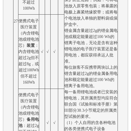
不超过
池放入原零售包装；将暴露的
100Wh
电极上裹紧绝缘胶带；或将每
个电池放入单独的塑料袋或保
便携式电子
27
护盒中。
医疗装置
锂金属含量超过2g的锂金属电
（内含锂电
池或额定能量超过100 Wh的
池或锂电池
锂离子电池，无论是含有这种
芯）
装置
：
锂电池的电子医疗装置还是备
内含锂电池
√
√
√
用电池，都应获得承运人批
超过2g但不
准。
超过8g，或
每位旅客不应携带两块以上的
超过100Wh
锂含量超过2g的锂金属备用电
但不超过
池和额定能量超过100 Wh的
160Wh
锂离子备用电池。
每一备用锂电池或者已安装的
便携式电子
锂电池，其所属类型均应符合
医疗装置
联合国《试验和标准手册》第
（内含锂电
III部分38.3小节规定的所属类
池或锂电池
型试验的要求。
芯）
备用电
√
√
（1）个人自用的含各种电池
池
：超过2g
的各类便携式电子设备