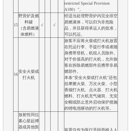
restricted Special Provision
A180）”。
野营炉及燃
经适当处理野营炉内完全排空
料罐
易燃液体，可以归为非危险
15
√
√
（含易燃液
品，并且获得承运人的批准，
体燃料）
可以托运。
旅客不应将火柴或打火机放置
在托运行李、手提行李或者随
身携带登机，机组人员除外。
对于价值高的打火机，允许旅
客在拆除易燃部件后携带非易
安全火柴或
燃部件。
16
打火机
本条“安全火柴或打火机”还包
括摩擦火柴、万次火柴、小型
香烟打火机、点火器、打火机
燃料、打火机充气储筒、无安
全帽或防止意外启动保护措施
的锂电池驱动的打火机等。
放射性同位
素心脏起搏
器或其他医
装置仅作为医疗手段而植入人