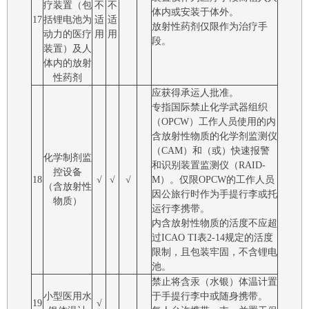
疗装置（包
不
不
体内或安装于体外。
17
括锂电池为
适
适
放射性药剂仅限作为治疗手
动力的医疗
用
用
段。
装置）及人
体内的放射
性药剂
应获得承运人批准。
专指国际禁止化学武器组织
（OPCW）工作人员使用的内
含放射性物质的化学剂监测仪
（CAM）和（或）快速报警
化学制剂监
和识别装置监测仪（RAID-
控设备
18
√
√
√
M）。仅限OPCW的工作人员
（含放射性
因公旅行时作为手提行李或托
物质）
运行李携带。
内含放射性物质的活度不应超
过ICAO TI表2-14规定的活度
限制，且包装牢固，不含锂电
池。
禁止将含汞（水银）体温计置
小型医用水
于手提行李中或随身携带。
19
√