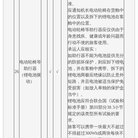
准。
应通知机长电动轮椅在货舱中
的位置以及拆下的锂电池在客
舱中的位置。
电动轮椅等助行器应仅供由于
身患残疾、健康或年龄问题而
行动不便的旅客使用。
承运人应核实：
如助行器不能为电池提供充分
电动轮椅等
的防损坏保护，则应卸下锂电
助行器
池，并在客舱中携带。拆下的
26
√
√
（锂电池驱
锂电池两极应绝缘以防止意外
动）
短路，并且电池被适当保护免
受损害（如放入单独的保护盒
当中）。
锂电池应符合联合国《试验和
标准手册》第III部分38.3小节
规定的该类型所有试验的要
求。
旅客可以携带一块最大不超过
不得超过300Wh或两块每块不