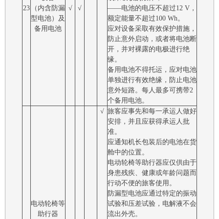
23
（内含防漏
√
√
――电池的电压不超过12 V，
型电池）及
额定能量不超过100 Wh。
备用电池
应对设备采取有效保护措施，
防止意外启动，或者将电池断
开，并对裸露的电极进行绝
缘。
备用电池不得托运，应对电池
单独进行有效绝缘，防止电池
意外短路。每人最多可携带2
个备用电池。
√
旅客应事先和每一承运人做好
安排，并且应获得承运人批
准。
应通知机长包装后的电池在货
舱中的位置。
电动轮椅等助行器应仅供由于
身患残疾、健康或年龄问题而
行动不便的旅客使用。
防漏型电池应通过特定的振动
电动轮椅等
试验和压差试验，电解液不会
助行器
流出外壳。