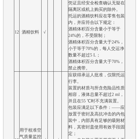
凭证且经安全检查确认无疑在
隔离区或机上购买的除外。
托运的酒精饮料应在零售包装
内，并应符合以下规定：
酒精体积百分含量小于等于
12
酒精饮料
√
24%的，不受限制；
酒精体积百分含量大于24%，
小于等于70%的，每人交运净
数量不超过5 L；
酒精体积百分含量大于70%，
禁止携带。
应获得承运人批准，仅限托运
行李。
装置的材质与所含危险品性质
相容，液体总量不超过2 ml，
并且在55 ℃时不充满装置。
包装应满足以下条件：――应
放置于密封及高抗冲击的内包
装中，内部具有足够的吸附材
料，其密封盖使用有效手段固
用于校准空
定；
气质量监控