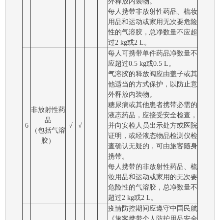
外释放内装物。
每人携带非放射性药品、梳妆
用品和运动或家用无次要危险
性的气溶胶，总净数量不应超
过2 kg或2 L。
每人可携带单件药品净数量不
应超过0.5 kg或0.5 L。
气溶胶的释放阀应由盖子或其
他适当的方式保护，以防止意
外释放内装物。
糖尿病或其他患者携带必需的
非放射性药
液态药品，应接受安全检查，
品
6
√
√
并向安检人员出示处方或医院
（包括气溶
证明，或经液态物品检测仪检
胶）
查确认无疑的，可由旅客随身
携带。
每人携带的非放射性药品、梳
妆用品和运动或家用的无次要
危险性的气溶胶，总净数量不
超过2 kg或2 L。
疫情防控期间应遵守中国民航
《旅客携带个人防护用品安全