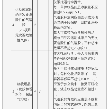
仅限托运行李携带。
每一单件物品的总净数量不应
运动或家用
超过0.5 kg或0.5 L。
的无次要危
气溶胶释放阀应由盖子或其他
险性的气溶
适当的手段保护，以防止意外
4
胶
√
释放内装物。
（2.2项且
每人可携带的非放射性药品、
无次要危险
梳妆用品和运动或家用的无次
性气体）
要危险性的气溶胶，三种总净
数量不应超过2 kg或2 L。
作为托运行李，每人可携带的
单件物品净数量不应超过0.5
kg或0.5 L。
作为手提行李或随身携带物品
时，每种化妆品限带1件，其
容器容积应不超过100 ml，并
梳妆用品
应置于独立袋中，接受开瓶检
（发胶和香
查，液态物品总量应不超过1
5
√
√
水等，包括
L。
气溶胶）
气溶胶的释放阀应由盖子或其
他适当的方式保护，以防止意