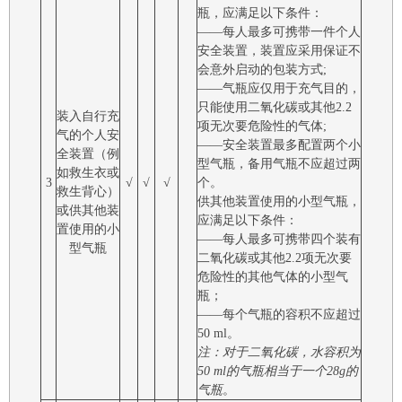
瓶，应满足以下条件：
――每人最多可携带一件个人
安全装置，装置应采用保证不
会意外启动的包装方式;
——气瓶应仅用于充气目的，
只能使用二氧化碳或其他2.2
装入自行充
项无次要危险性的气体;
气的个人安
——安全装置最多配置两个小
全装置（例
型气瓶，备用气瓶不应超过两
如救生衣或
3
√
√
√
个。
救生背心）
供其他装置使用的小型气瓶，
或供其他装
应满足以下条件：
置使用的小
――每人最多可携带四个装有
型气瓶
二氧化碳或其他2.2项无次要
危险性的其他气体的小型气
瓶；
――每个气瓶的容积不应超过
50 ml。
注：对于二氧化碳，水容积为
50 ml的气瓶相当于一个28g的
气瓶
。