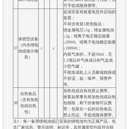
可手提或随身携带。
必须安装有效避免意外启动的
装置；
不得含有第1类危险品；
锂金属电芯≤1g，锂金属电池
≤2g；锂离子电芯额定能量
保密型设备
≤20Wh、锂离子电池额定能量
（内含锂电
37
√
√
≤100Wh；
池或烟火物
内装气体的，不超50ml，无
质）
2.2项以外气体成分的气盒或
小型气罐；
不能造成机上人员极端烦躁或
不舒适，如：噪声、报警声
等。
加热包或自热包禁止携带。
自热食品
旅客如果事先将加热包或自热
（含有加热
38
包移除，剩下的食物可以携
包或自热
带；包装在一起的自热食品，
包）
禁止托运、手提或随身携带。
注1：每一备用锂电池或已安装的锂电池均为正规产品，包
含厂家信息、警示说明、标识等，其所属类型均应符合联