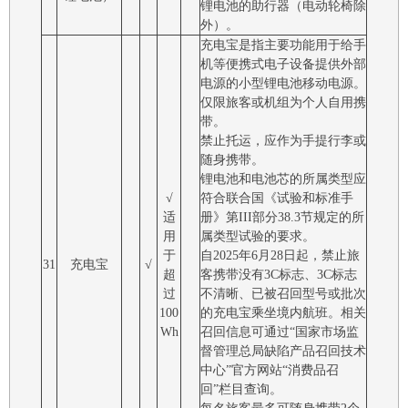
锂电池的助行器（电动轮椅除
外）。
充电宝是指主要功能用于给手
机等便携式电子设备提供外部
电源的小型锂电池移动电源。
仅限旅客或机组为个人自用携
带。
禁止托运，应作为手提行李或
随身携带。
锂电池和电池芯的所属类型应
√
符合联合国《试验和标准手
适
册》第III部分38.3节规定的所
用
属类型试验的要求。
于
自2025年6月28日起，禁止旅
31
充电宝
√
超
客携带没有3C标志、3C标志
过
不清晰、已被召回型号或批次
100
的充电宝乘坐境内航班。相关
Wh
召回信息可通过“国家市场监
督管理总局缺陷产品召回技术
中心”官方网站“消费品召
回”栏目查询。