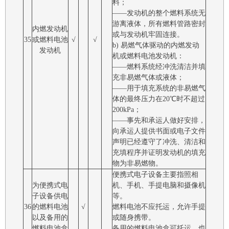
料；
――发动机的整个燃料系统无
游离液体，所有燃料管路密封
内燃发动机
或与发动机牢固连接。
35
或燃料电池
√
√
b) 易燃气体驱动的内燃发动
发动机
机或燃料电池发动机：
――燃料系统经冲洗清洁并填
充非易燃气体或液体；
――用于填充系统的非易燃气
体的最终压力在20℃时不超过
200kPa；
――事先和承运人做好安排，
向承运人提供书面或电子文件
声明已经遵守了冲洗、清洁和
充填程序并证明发动机的填充
物为非易燃物。
便携式电子设备主要指照相
为便携式电
机、手机、手提电脑和摄像机
子设备供电
等。
36
的燃料电池
√
燃料电池不应托运，允许手提
以及备用的
或随身携带。
燃料电池盒
备用的燃料电池盒可托运，也