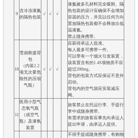
液氮被多孔材料完全吸附。隔
含冷冻液氮
热包装的设计应确保不会增加
9
√
√
√
的隔热包装
容器的压力，并且以任何方向
置放隔热包装都不会释放出低
温液氮。
禁止随身携带。
应获得承运人批准。
每人最多可携带一件。
雪崩救援背
可以带有一个烟火引发装置，
包
该装置含有的1.4S项物质不应
（内装2.2
10
√
√
√
超过200mg。
项无次要危
背包的包装方式应保证不意外
险性的压缩
启动。
气瓶）
背包内的空气袋应安装减压
阀。
医用小型气
旅客禁止在托运行李、手提行
态氧气瓶
李中或随身携带。
11
（或空气
有需求的旅客应事先向承运人
瓶）及液氧
提出申请，由承运人提供。
装置
不得手提或随身携带，有购物