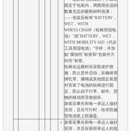
固定于包装内，周围用合适的
数量充足的吸附材料填满；
――包装应标有“BATTERY，
WET，WITH
WHEELCHAIR（轮椅用湿电
池）”或“BATTERY，WET，
WITH MOBILITY AID（代步
工具用湿电池）”字样，并加
贴“腐蚀性”标签和“包装件方
向性”标签。
轮椅在运载时应采取保护措
施，防止意外启动，应确保用
绑扎带、捆绳或其他固定装置
对安装了电池的轮椅进行固
定，防止由于行李、邮件、货
物的移动而导致损坏。
旅客应事先和每一承运人做好
安排，且在可行时，给非防漏
型电池装上防漏盖。
√
旅客应事先和每一承运人做好
安排，并且应获得承运人的批