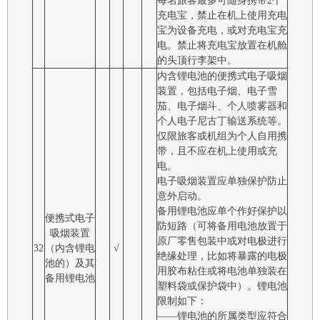
每名旅客最多可随身携带2个
充电宝，禁止在机上使用充电
宝为设备充电，或对充电宝充
电。禁止将充电宝放置在机舱
的头顶行李架中。
内含锂电池的便携式电子吸烟
装置，包括电子烟、电子雪
茄、电子烟斗、个人喷雾器和
个人电子尼古丁输送系统等。
仅限旅客或机组为个人自用携
带，且不应在机上使用或充
电。
电子吸烟装置应单独保护防止
意外启动。
备用锂电池应单个作好保护以
便携式电子
防短路（可将备用电池放置于
吸烟装置
原厂零售包装中或对电极进行
32
（内含锂电
√
绝缘处理，比如将暴露的电极
池的）及其
用胶布粘住或将电池单独装在
备用锂电池
塑料袋或保护袋中）。锂电池
限制如下：
——锂电池的所属类型应符合