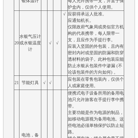
银体温计
每人允许携带一支，并置于保
护盒内，仅供个人使用。
√
应获得承运人批准。
应通知机长。
仅限政府气象局或类似官方机
构的代表携带，每人限带一
水银气压计
支，且应作为手提行李。
20
或水银温度
√
√
应装入坚固的外包装，且内有
计
密封内衬或坚固的防漏和防穿
透材料的袋子。此种包装应能
防止水银从包装件中渗漏 (不
论该包装件的方向如何) 。
应包装在零售包装内，仅供个
21
节能灯具
√
√
人或家庭使用。
便携式电子设备所用的备用电
池只允许旅客在手提行李中携
带。
主要功能是作为电源的制品，
如移动电源视为备用电池。这
些电池必须单独保护以防止短
路。
电池，备