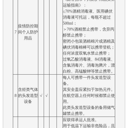
运输指南》：
≤70%酒精消毒液、医用碘伏
消毒液可托运，每瓶不超过
500ml；
疫情防控期
＞70%酒精禁止携带，含异丙
7
间个人防护
醇禁止携带；
用品
密闭小包装酒精棉片或酒精及
碘伏消毒棉棒可以携带登机；
任何浓度双氧水禁止携带；
过氧乙酸消毒液、84消毒液、
含氯消毒片、消毒泡腾片，漂
白粉、高锰酸钾等禁止携带。
每人可携带一件头发造型设
备。
含烃类气体
其安全盖应紧扣于加热元件。
8
的头发造型
√
√
在航空器上任何时候都禁止使
设备
用。
此类头发造型设备的备用储气
罐禁止携带。
应获得承运人批准。
用于低温下运输非危险品，且