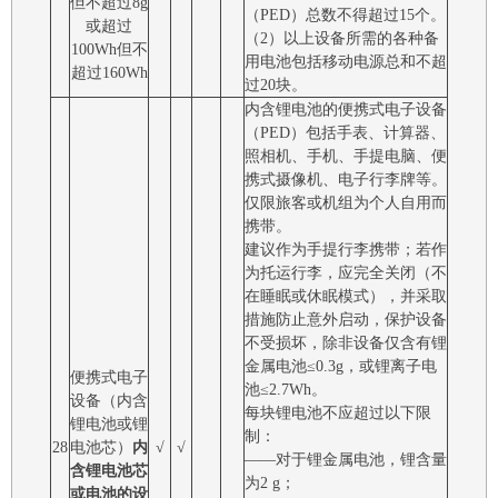
但不超过8g
（PED）总数不得超过15个。
或超过
（2）以上设备所需的各种备
100Wh但不
用电池包括移动电源总和不超
超过160Wh
过20块。
内含锂电池的便携式电子设备
（PED）包括手表、计算器、
照相机、手机、手提电脑、便
携式摄像机、电子行李牌等。
仅限旅客或机组为个人自用而
携带。
建议作为手提行李携带；若作
为托运行李，应完全关闭（不
在睡眠或休眠模式），并采取
措施防止意外启动，保护设备
不受损坏，除非设备仅含有锂
金属电池≤0.3g，或锂离子电
便携式电子
池≤2.7Wh。
设备（内含
每块锂电池不应超过以下限
锂电池或锂
制：
28
电池芯）
内
√
√
――对于锂金属电池，锂含量
含锂电池芯
为2 g；
或电池的设