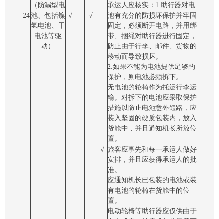
（防漏型电
承运人应核实：1.助行器对电
24
池、包括镍
√
√
池有充分的防损坏保护并牢固
氢电池、干
固定，必须断开电路，并用绑
电池等驱
带、捆绳对助行器进行固定，
动）
防止由于行李、邮件、货物的
移动而导致损坏。
2.如果不能为电池提供足够的
保护，则电池必须拆下。
无电池的轮椅作为托运行李运
输。对拆下的电池应采取保护
措施以防止电池意外短路，应
装入坚固的硬质包装内，放入
货舱中，并且通知机长所放位
置。
√
旅客应事先和每一承运人做好
安排，并且应获得承运人的批
准。
应通知机长已包装的电池或装
有电池的轮椅在货舱中的位
置。
电动轮椅等助行器应仅供由于