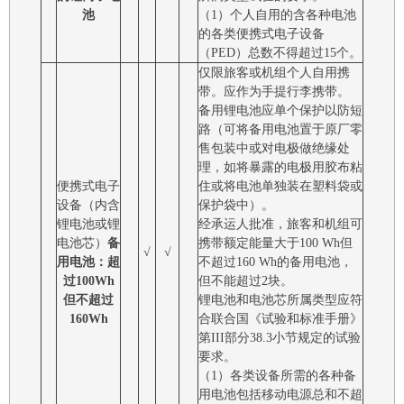
池
（1）个人自用的含各种电池
的各类便携式电子设备
（PED）总数不得超过15个。
仅限旅客或机组个人自用携
带。应作为手提行李携带。
备用锂电池应单个保护以防短
路（可将备用电池置于原厂零
售包装中或对电极做绝缘处
理，如将暴露的电极用胶布粘
便携式电子
住或将电池单独装在塑料袋或
设备（内含
保护袋中）。
锂电池或锂
经承运人批准，旅客和机组可
电池芯）
备
携带额定能量大于100 Wh但
√
√
用电池：超
不超过160 Wh的备用电池，
过100Wh
但不能超过2块。
但不超过
锂电池和电池芯所属类型应符
160Wh
合联合国《试验和标准手册》
第III部分38.3小节规定的试验
要求。
（1）各类设备所需的各种备
用电池包括移动电源总和不超