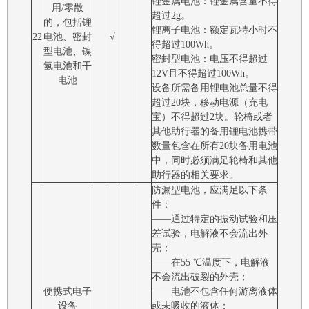
锂金属电池：锂金属含量不得
用/零散
超过2g。
的，包括锂
锂离子电池：额定瓦特小时不
22
电池、密封
√
得超过100Wh。
型电池、镍
密封型电池：电压不得超过
氢电池和干
12V且不得超过100Wh。
电池
设备所需备用锂电池总量不得
超过20块，移动电源（充电
宝）不得超过2块。轮椅或者
其他助行器的备用锂电池携带
数量包含在所有20块备用电池
中，同时必须满足轮椅和其他
助行器的相关要求。
防漏型电池，应满足以下条
件：
――通过特定的振动试验和压
差试验，电解液不会流出外
壳；
――在55 ℃温度下，电解液
不会流出破裂的外壳；
便携式电子
――电池不包含任何游离液体
设备
或未吸收的液体；