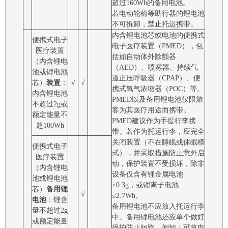
超过160Wh的备用电池。
若电动轮椅等助行器的锂电池
不可拆卸，禁止托运携带。
内含锂电池芯或电池的便携式
便携式电子
电子医疗装置（PMED），包
医疗装置
括如自动体外除颤器
（内含锂电
（AED）、喷雾器、持续气
池或锂电池
道正压呼吸器（CPAP）、便
芯）
装置
：
√
√
携式氧气浓缩器（POC）等。
内含锂电池
PMED以及备用锂电池仅限旅
不超过2g或
客为其医疗用途而携带。
额定能量不
PMED建议作为手提行李携
超100Wh
带。若作为托运行李，应完全
关闭装置（不在睡眠或休眠模
便携式电子
式），并采取措施防止意外启
医疗装置
动，保护装置不受损坏，除非
（内含锂电
设备仅含有锂金属电池
池或锂电池
≤0.3g，或锂离子电池
芯）
备用锂
√
≤2.7Wh。
电池
：锂含
备用锂电池不应放入托运行李
量不超过2g
中。备用锂电池还应单个做好
或额定能量
保护防止短路，例如：可将电