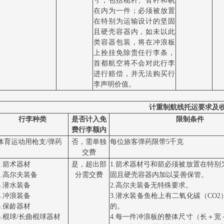
寸，包括桅杆、臂杆和帆
在内为一件；必须被放置
在特别为运输设计的坚固
且硬壳容器内，如未以此
类容器包装，将在冲浪板
上拴挂免除责任行李条，
首都航空将不会对此行李
进行赔偿，并无法购买行
李声明价值。
计重制航线托运要求及
行李种类
是否计入免
限制条件
费行李额内
体育运动用枪支
/弹药
否，需单独
每位旅客弹药限带
5千克
交费
1.箭术器材
是，超出部
1.箭术器材弓和箭必须被放置在特别
2.高尔夫装备
分需交费
固且硬壳容器内加以妥善保管。
3.潜水装备
2.高尔夫装备无特殊要求。
4.冲浪装备
3.潜水装备鱼枪上有二氧化碳（CO
5.保龄器材
的。
6.棍球/长曲棍球器材
4.每一件冲浪板的整体尺寸（长＋宽