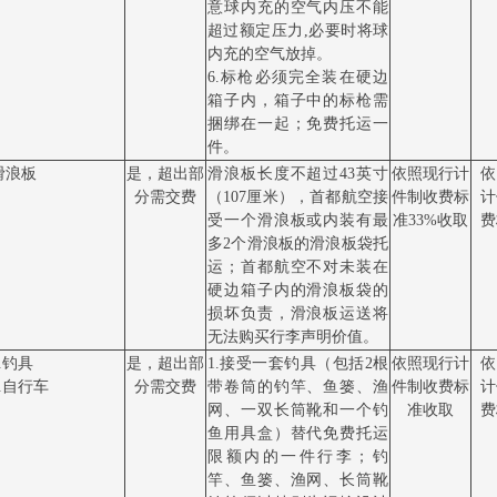
意球内充的空气内压不能
超过额定压力,必要时将球
内充的空气放掉。
6.标枪必须完全装在硬边
箱子内，箱子中的标枪需
捆绑在一起；免费托运一
件。
滑浪板
是，超出部
滑浪板长度不超过
43英寸
依照现行计
依
分需交费
（107厘米），首都航空接
件制收费标
计
受一个滑浪板或内装有最
准
33%收取
费
多2个滑浪板的滑浪板袋托
运；首都航空不对未装在
硬边箱子内的滑浪板袋的
损坏负责，滑浪板运送将
无法购买行李声明价值。
1.钓具
是，超出部
1.接受一套钓具（包括2根
依照现行计
依
2.自行车
分需交费
带卷筒的钓竿、鱼篓、渔
件制收费标
计
网、一双长筒靴和一个钓
准收取
费
鱼用具盒）替代免费托运
限额内的一件行李；钓
竿、鱼篓、渔网、长筒靴