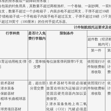
副标准的滑水板或一副障碍滑水板；
适当包装的钓鱼用具，其数量不超过两根渔杆、一个卷轴、一副抄网、一双
动枪支，数量不超过一个步枪箱子，内装步枪不超过两支，子弹不超过10
个猎枪箱子或一个手枪箱子内装手枪不超过五支，子弹不超过10磅（5千
度不超过39英寸（100厘米）的任何手提式乐器。
计件制航线托运要求及
行李种类
是否计入免
限制条件
费行李额内
超件数（经济
舱均可
第一件
第
体育运动用枪支
/弹
否，需单独
每位旅客弹药限带
5千克
依照现行计
依
药
交费
件制收费标
计
准收取
费
1.箭术器材
是，超出部
1.箭术器材弓和箭必须被
依照现行计
依
2.潜水装备
分需交费
放置在特别为运输设计的
件制收费标
计
3.保龄器材
坚固且硬壳容器内加以妥
准收取
费
4.棍球/长曲棍球器
善保管。
材
2.潜水装备鱼枪上有二氧
5.球类项目器材
化碳（CO2）汽罐必须是