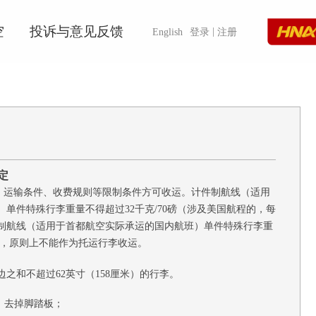
空
投诉与意见反馈
|
English
登录
注册
定
运输条件、收费规则等限制条件方可收运。计件制航线（适用
单件特殊行李重量不得超过32千克/70磅（涉及美国航程的，每
计重制航线（适用于首都航空实际承运的国内航班）单件特殊行李重
殊行李，原则上不能作为托运行李收运。
边之和不超过
62英寸（158厘米）的行李。
，去掉脚踏板；