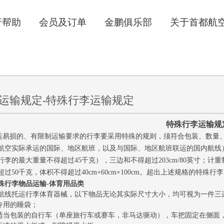
行帮助
会员及订单
金鹏俱乐部
关于首都航
运输规定-特殊行李运输规定
特殊行李运输规
损的、有限制运输要求的行李要采用特殊的规则，须符合包装、数量、
航空实际承运的国际、地区航班，以及与国际、地区航班联运的国内航线）
行李的最大重量不得超过45千克），三边和不得超过203cm/80英寸；
超过50千克，体积不得超过40cm×60cm×100cm。超出上述规格的特
殊行李物品运输-体育用品类
航线托运行李体育器械，以下物品无论其实际尺寸大小，均可视为一件三
营专用的睡袋；
辆适当包装的自行车（单座旅行车或赛车，非马达驱动），车把固定在侧面