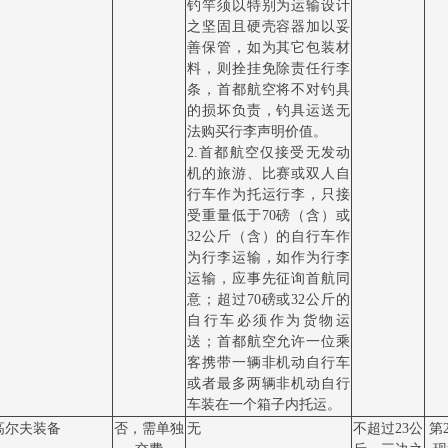
钓竿须以特别为运输设计
之坚固且硬壳容器加以妥
善保管，如为其它包装材
料，则拴挂免除责任行李
条，首都航空将不对钓具
的损坏负责，钓具运送无
法购买行李声明价值。
2.首都航空仅接受无发动
机的旅游、比赛或双人自
行车作为托运行李，只接
受重量低于70磅（含）或
32公斤（含）的自行车作
为行李运输，如作为行李
运输，应事先征询首航同
意；超过70磅或32公斤的
自行车必须作为货物运
送；首都航空允许一位乘
客携带一辆非机动自行车
或者最多两辆非机动自行
车装在一个箱子内托运。
高尔夫装备
否，需单独
无
不超过
23公
第