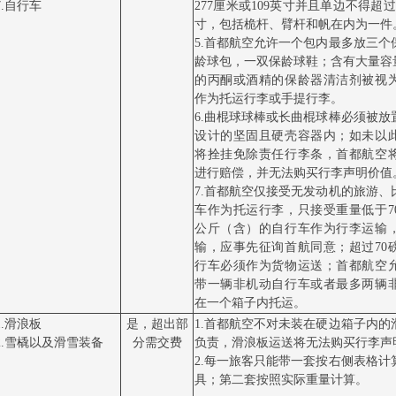
7.自行车
277厘米或109英寸并且单边不得超过
寸，包括桅杆、臂杆和帆在内为一件
5.首都航空允许一个包内最多放三个
龄球包，一双保龄球鞋；含有大量容量
的丙酮或酒精的保龄器清洁剂被视
作为托运行李或手提行李。
6.曲棍球球棒或长曲棍球棒必须被放
设计的坚固且硬壳容器内；如未以
将拴挂免除责任行李条，首都航空
进行赔偿，并无法购买行李声明价值
7.首都航空仅接受无发动机的旅游、
车作为托运行李，只接受重量低于70
公斤（含）的自行车作为行李运输
输，应事先征询首航同意；超过70磅
行车必须作为货物运送；首都航空
带一辆非机动自行车或者最多两辆
在一个箱子内托运。
1.滑浪板
是，超出部
1.首都航空不对未装在硬边箱子内的
2.雪橇以及滑雪装备
分需交费
负责，滑浪板运送将无法购买行李声
2.每一旅客只能带一套按右侧表格计
具；第二套按照实际重量计算。