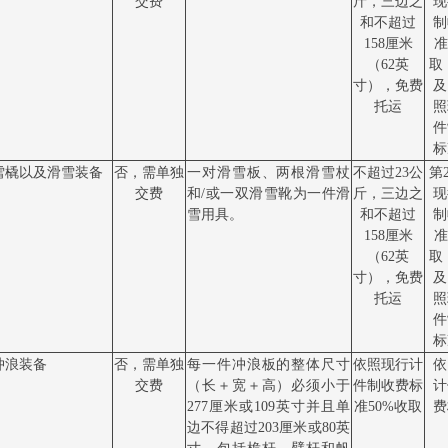
交费
斤，三边之
现
和不超过
制
158厘米
准
（62英
取
寸），免费
及
托运
照
件
标
雪橇以及滑雪装备
否，需单独
一对滑雪板、两根滑雪杖
不超过
23公
第
交费
和
/或一双滑雪靴为一件滑
斤，三边之
现
雪用具。
和不超过
制
158厘米
准
（62英
取
寸），免费
及
托运
照
件
标
冲浪装备
否，需单独
每一件冲浪板的整体尺寸
依照现行计
依
交费
（长＋宽＋高）必须小于
件制收费标
计
277厘米或109英寸并且单
准
50%收取
费
边不得超过203厘米或80英