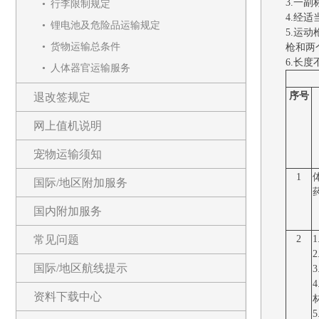
3.一
行李限制规定
4.经
锂电池及危险品运输规定
5.运
货物运输总条件
枪和两
6.长
人体器官运输服务
序号
退改签规定
网上值机说明
宠物运输须知
1
国际/地区附加服务
国内附加服务
2
常见问题
国际/地区航线提示
资料下载中心