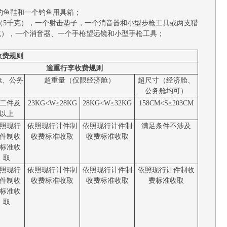
钓鱼鞋和一个钓鱼用具箱；
磅（5千克），一个射击垫子，一个消音器和小型步枪工具或两支猎
克），一个消音器、一个手枪望远镜和小型手枪工具；
收费规则
逾重行李收费规则
舱、公务
超重量（仅限经济舱）
超尺寸（经济舱、
）
公务舱均可）
二件及
23KG<W≤28KG
28KG<W≤32KG
158CM<S≤203CM
以上
照现行
依照现行计件制
依照现行计件制
满足条件不涉及
件制收
收费标准收取
收费标准收取
标准收
取
照现行
依照现行计件制
依照现行计件制
依照现行计件制收
件制收
收费标准收取
收费标准收取
费标准收取
标准收
取