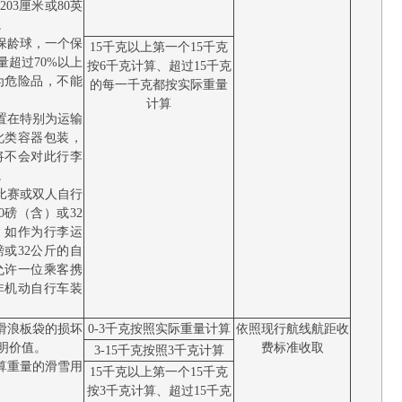
203厘米或80英
。
保龄球，一个保
15千克以上第一个15千克
超过70%以上
按6千克计算、超过15千克
为危险品，不能
的每一千克都按实际重量
计算
置在特别为运输
此类容器包装，
将不会对此行李
。
比赛或双人自行
磅（含）或32
，如作为行李运
或32公斤的自
允许一位乘客携
非机动自行车装
滑浪板袋的损坏
0-3千克按照实际重量计算
依照现行航线航距收
明价值。
费标准收取
3-15千克按照3千克计算
算重量的滑雪用
15千克以上第一个15千克
按3千克计算、超过15千克