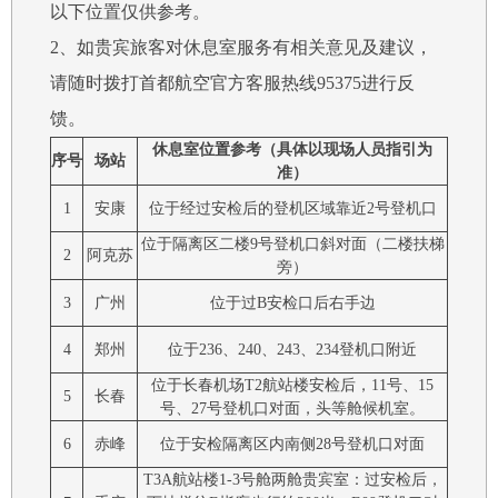
以下位置仅供参考。
2、如贵宾旅客对休息室服务有相关意见及建议，
请随时拨打首都航空官方客服热线95375进行反
馈。
休息室位置参考（具体以现场人员指引为
序号
场站
准）
1
安康
位于经过安检后的登机区域靠近2号登机口
位于隔离区二楼9号登机口斜对面（二楼扶梯
2
阿克苏
旁）
3
广州
位于过B安检口后右手边
4
郑州
位于236、240、243、234登机口附近
位于长春机场T2航站楼安检后，11号、15
5
长春
号、27号登机口对面，头等舱候机室。
6
赤峰
位于安检隔离区内南侧28号登机口对面
T3A航站楼1-3号舱两舱贵宾室：过安检后，