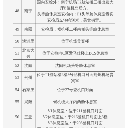
国内安检外：南宁机场T2航站楼三楼出发大
厅E值机岛后方。
48
南宁
头等舱休息室安检内：F1头等舱休息室贵宾
安检后左转约50米，美食街旁。
49
南阳
安检后，候机楼二楼南侧头等舱休息室
50
满洲里
位于机场贵宾楼
北京大
51
位于安检内C区爱马仕楼上BCS休息室
兴
52
沈阳
沈阳机场头等舱休息室
位于T1航站楼2楼5号登机口对面荆州机场贵
53
荆州
宾室
54
石家庄
位于27号登机口对面
55
揭阳
候机楼大厅内两舱休息室
V1休息室：位于211登机口对面
56
三亚
V2休息室位：于216登机口对面上3楼
V3休息室位：于208登机口对面