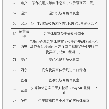
66
遵义
茅台机场头等舱休息室，位于隔离区二层。
67
温州
温州机场两舱休息室
68
武汉
位于T2航站楼隔离区内V16或V18贵宾休息区
锡林浩
69
贵宾休息室位于候机楼南侧
特
T3国内V36贵宾休息室：位于西安咸阳国际机
70
西安
场T3航站楼国内出发厅南二指廊V36长安航空
贵宾室，近H10登机口。
71
厦门
厦门机场两舱休息室
72
西宁
商务贵宾室位于到达出口旁边
73
宜春
宜春机场两舱休息室
头等舱休息室位于安检后A07与A08登机口中
74
宜昌
间
75
伊犁
位于隔离区里安检旁的两舱休息室