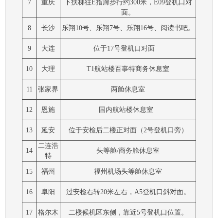
7
重庆
下扶梯往E指廊步行约300米，E09登机口对
面。
8
长沙
乐翔10号、乐翔7号、乐翔16号、阅读书吧。
9
大连
位于17号登机口对面
10
大理
T1航站楼百事特商务休息室
11
张家界
两舱休息室
12
恩施
国内航站楼休息室
13
延安
位于安检后二楼正对面（2号登机口旁）
二连浩
14
头等舱/商务舱休息室
特
15
福州
福州机场头等舱休息室
16
阜阳
过安检右转20米左右，A5登机口斜对面。
17
格尔木
二楼候机区东侧，靠近5号登机口位置。