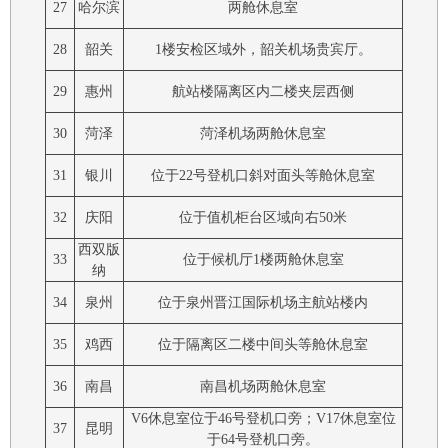
27
哈尔滨
两舱休息室
28
韶关
1楼安检区域外，韶关机场贵宾厅。
29
惠州
航站楼隔离区内二楼夹层西侧
30
菏泽
菏泽机场两舱休息室
31
银川
位于22号登机口斜对面头等舱休息室
32
庆阳
位于值机柜台区域向右50米
西双版
33
位于候机厅1楼两舱休息室
纳
34
泉州
位于泉州晋江国际机场主航站楼内
35
鸡西
位于隔离区二楼中间头等舱休息室
36
南昌
南昌机场两舱休息室
V6休息室位于46号登机口旁；V17休息室位
37
昆明
于64号登机口旁。