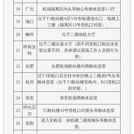
18
广元
机场隔离区内头等舱公务舱休息室1-3厅
位于T1航站楼A区VIP安检通道出口，电梯上
19
海口
三楼（隔离区13号登机口对面）。
20
郴州
位于二楼候机大厅
位于二楼出港大厅（因不同登机口附近休息
呼和浩
21
室位置不同，具体请以现场工作人员指引为
特
准）
22
合肥
合肥机场航站楼内两舱休息室
过T3安检口后左转30米扶梯上二楼或9号头等
23
杭州
舱休息室（位于T3航站楼安检内，B23登机口
斜对面。）
24
淮安
淮安机场两舱休息室
呼伦贝
25
T2航站楼10号登机口对面头等舱休息室
尔
进入安检后，候机楼二楼南侧头等舱休息
26
安阳
室。