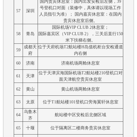
国内贵宾休息室：国内出发安检后左侧，39
号登机口对面（装修中，具体请以现场工作
57
深圳
人员指引为准）； 国内嘉宾休息室：在国内
贵宾休息室后侧。
国际机场VIP CLUB 2休息室；
58
青岛
国际嘉宾区（VIP CLUB 2），三关后直行150
米下扶梯右侧。
成都天
位于天府机场T2航站楼H岛值机柜台安检通道
59
府
内右侧
60
济南
济南机场两舱休息室
位于天津滨海国际机场T2航站楼210登机口对
61
天津
面天津航空贵宾休息室
62
黄山
黄山机场两舱休息室
63
太原
位于T1航站楼101登机口旁海翼轩休息室
乌鲁木
64
航站楼中区安检后北侧区域
齐
65
十堰
位于隔离区二楼商务贵宾休息室