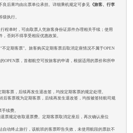
不良后果均由出票单位承担。详细乘机规定可参见
《旅客、行李
等级执行。
领取行程单时，可由取票人凭旅客身份证原件办理相关手续；使用
件，否则不得享受相应优惠政策。
“不定期客票”。旅客购买定期客票后取消定座情况不属于OPEN
位的OPEN票，首都航空可按旅客的申请，根据适用的票价和所申
为定期客票，后续再发生退改签，均按定期客票的规定处理。
签转后客票视为定期客票，后续再发生退改签，均按被签转航司规
票手续费。
的退票规定收取退票费。定期客票取消定座后，再次确认座位
站自动终止旅行，该航班的客票即告失效，未使用航段的票款不