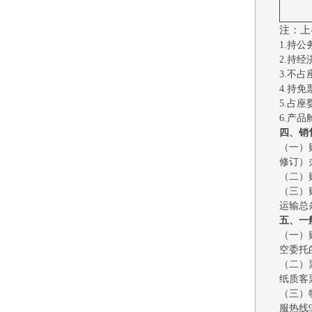
注：上
1.持
2.持
3.不
4.持
5.占
6.产
四、销
（一）
修订）
（二）
（三）
运输总
五、一
（一）
空委托
（二）
纸质客
（三）
服热线