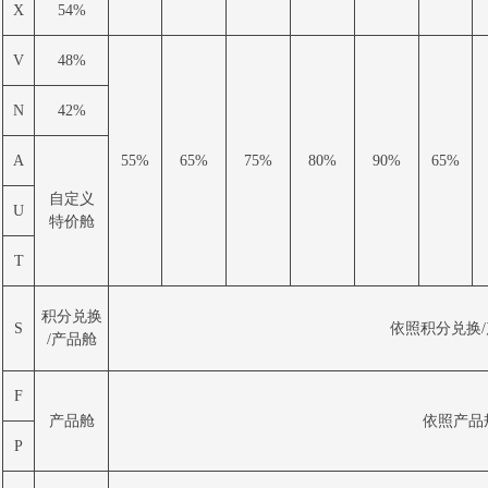
X
54%
V
48%
N
42%
A
55%
65%
75%
80%
90%
65%
自定义
U
特价舱
T
积分兑换
S
依照积分兑换
/产品舱
F
产品舱
依照产品
P