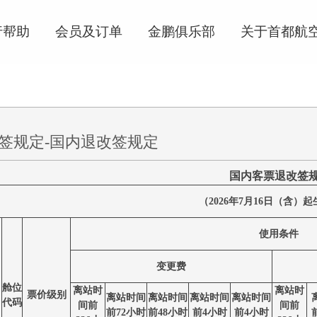
行帮助
会员及订单
金鹏俱乐部
关于首都航
签规定-国内退改签规定
国内客票退改签
（2026年7月16日（含）
使用条件
变更费
舱位
离站时
离站时
票价级别
离站时间
离站时间
离站时间
离站时间
代码
间前
间前
前72小时
前48小时
前4小时
前4小时