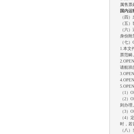
属售票
国内运
（四）
（五）
（六）
身份附
（七）
1.本
票范畴
2.O
请航班
3.O
4.O
5.OP
（1）
（2）
则办理
（3）
（4）
时，若
（八）