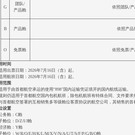
团队/
G
依照团队/
产品舱
B
产品舱
依照产品
O
免票舱
依照免票/
用时间
适用出票日期：2026年7月16日（含）起。
适用航班日期：2026年7月16日（含）起。
用范围
适用于由首都航空承运的使用“898”国内运输凭证填开的国内航线运输。
规则仍适用于首都航空国内包机航班，除包机航班有特殊合同、文件要求
与首都航空签署的互相销售多等级舱位客票协议的航空公司，其销售的首
位设置
公务舱：C舱
舱位：D/Z/I/J舱
经济舱：Y舱
位：W/R/Q/E/H/K/L/M/X/V/N/A/U/T/S/F/P/G/B/O舱