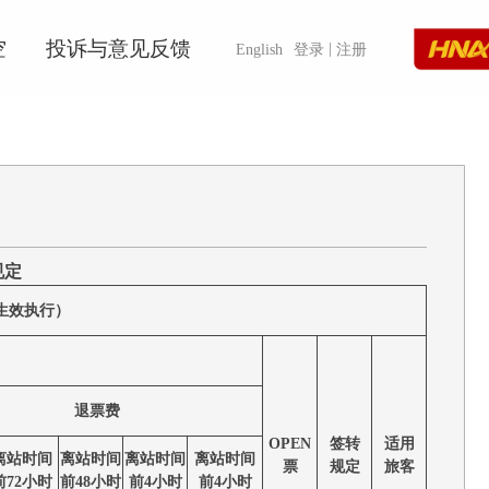
空
投诉与意见反馈
|
English
登录
注册
规定
起生效执行）
退票费
OPEN
签转
适用
离站时间
离站时间
离站时间
离站时间
票
规定
旅客
前72小时
前48小时
前4小时
前4小时