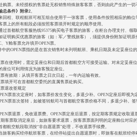
处购票。未经授权的售票处无权销售特殊旅客客票，否则由此产生的一切
输总条件》
附录2
。
来回程、联程航班可相互组合使用于一张客票，使用条件按照相应的舱位
客票上的所有航段必须按照客票填开时规定的顺序使用。
通过首都航空客服热线95375购买电子客票的旅客，在柜台办理支付、
加证明购买优惠票的旅客（如：军／警残旅客），须提供身份附加证明原
C、Y舱客票允许填开OPEN票。
文件中的OPEN票指的是在首次销售时未列明航班、乘机日期及未定妥座位的
。
PEN票在使用时，需定妥座位和日期后首都航空方可接受运输。对未定妥座
的座位可利用情况为旅客预定座位。
PEN票有效期：从填开客票之日次日起，一年内运输有效。
PEN票填开可在首都航空委托的直属售票处购买。
EN票退改签规定
OPEN票首次定座时，如客票价发生变化，多退少补。OPEN定座后即视
OPEN票首次签转，如被签转航司与首都航空客票价格不同，多退少补。
。
OPEN票退票，免收退票费。OPEN票定座后退票，按定期客票规定收取退
定期客票取消定座后，如旅客要求退票，按客票票面列明的定座舱位对应
首都航空航段取消按“非自愿退票”处理，不收退票手续费。
当旅客购买经停航班客票，在经停站提出自愿退票时，即旅客在航班经停