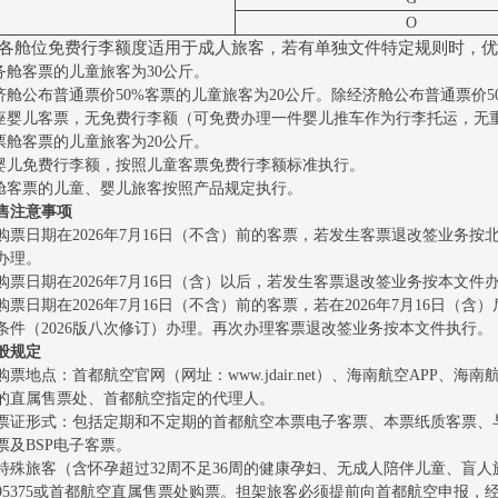
O
各舱位免费行李额度适用于成人旅客，若有单独文件特定规则时，优
公务舱客票的儿童旅客为30公斤。
经济舱公布普通票价50%客票的儿童旅客为20公斤。除经济舱公布普通票
占座婴儿客票，无免费行李额（可免费办理一件婴儿推车作为行李托运，无
免票舱客票的儿童旅客为20公斤。
座婴儿免费行李额，按照儿童客票免费行李额标准执行。
品舱客票的儿童、婴儿旅客按照产品规定执行。
售注意事项
购票日期在2026年7月16日（不含）前的客票，若发生客票退改签业务按
办理。
购票日期在2026年7月16日（含）以后，若发生客票退改签业务按本文件
购票日期在2026年7月16日（不含）前的客票，若在2026年7月16日
条件（2026版八次修订）办理。再次办理客票退改签业务按本文件执行。
般规定
购票地点：首都航空官网（网址：www.jdair.net）、海南航空APP、
的直属售票处、首都航空指定的代理人。
票证形式：包括定期和不定期的首都航空本票电子客票、本票纸质客票、
票及BSP电子客票。
特殊旅客（含怀孕超过32周不足36周的健康孕妇、无成人陪伴儿童、盲
95375或首都航空直属售票处购票。担架旅客必须提前向首都航空申报，经