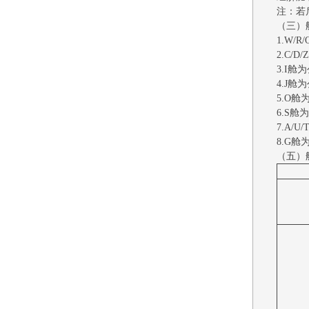
注：若
（三）
1.W/
2.C/
3.I
4.J
5.O
6.S
7.A/
8.G
（五）